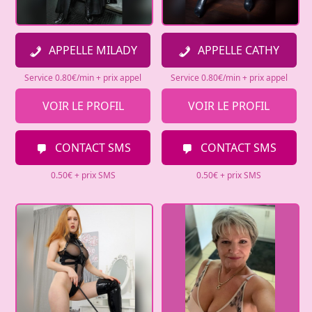
APPELLE MILADY
APPELLE CATHY
Service 0.80€/min + prix appel
Service 0.80€/min + prix appel
VOIR LE PROFIL
VOIR LE PROFIL
CONTACT SMS
CONTACT SMS
0.50€ + prix SMS
0.50€ + prix SMS