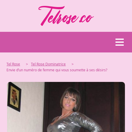
Tel Rose
>
Tel Rose Dominatrice
>
Envie d’un numéro de femme qui vous soumette à ses désirs?