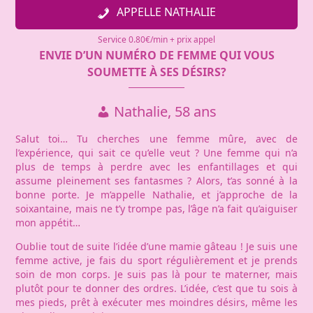
APPELLE NATHALIE
Service 0.80€/min + prix appel
ENVIE D’UN NUMÉRO DE FEMME QUI VOUS
SOUMETTE À SES DÉSIRS?
Nathalie, 58 ans
Salut toi… Tu cherches une femme mûre, avec de
l’expérience, qui sait ce qu’elle veut ? Une femme qui n’a
plus de temps à perdre avec les enfantillages et qui
assume pleinement ses fantasmes ? Alors, t’as sonné à la
bonne porte. Je m’appelle Nathalie, et j’approche de la
soixantaine, mais ne t’y trompe pas, l’âge n’a fait qu’aiguiser
mon appétit…
Oublie tout de suite l’idée d’une mamie gâteau ! Je suis une
femme active, je fais du sport régulièrement et je prends
soin de mon corps. Je suis pas là pour te materner, mais
plutôt pour te donner des ordres. L’idée, c’est que tu sois à
mes pieds, prêt à exécuter mes moindres désirs, même les