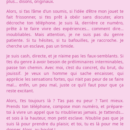
plus… disons, originaux.
Alors, si t’as l’âme d’un soumis, si l’idée d’être mon jouet te
fait frissonner, si t’es prêt à obéir sans discuter, alors
décroche ton téléphone. Je suis là, derrière ce numéro,
prête à te faire vivre des expériences… comment dire…
inoubliables. Mais attention, je ne suis pas du genre
patiente. Si tu hésites, si tu bafouilles, je raccroche. Je
cherche un esclave, pas un timide.
Je suis cash, directe, et je n’aime pas les faux-semblants. Si
t’es du genre à avoir besoin de préliminaires interminables,
passe ton chemin. Avec moi, c’est du concret, du brut, du
jouissif. Je veux un homme qui sache encaisser, qui
apprécie les sensations fortes, qui n’ait pas peur de se faire
mal… enfin, un peu mal, juste ce qu’il faut pour que ça
reste excitant.
Alors, t’es toujours là ? T’as pas eu peur ? Tant mieux.
Prends ton téléphone, compose mon numéro, et prépare-
toi à vivre un appel que tu n’oublieras jamais. Je t’attends…
et sois à la hauteur, mon petit esclave. N’oublie pas que je
suis là pour prendre du plaisir, et toi, tu es là pour me le
donner. Alors, au boulot !