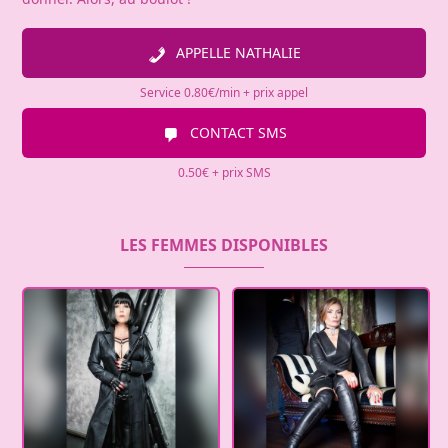
APPELLE NATHALIE
Service 0.80€/min + prix appel
CONTACT SMS
0.50€ + prix SMS
LES FEMMES DISPONIBLES