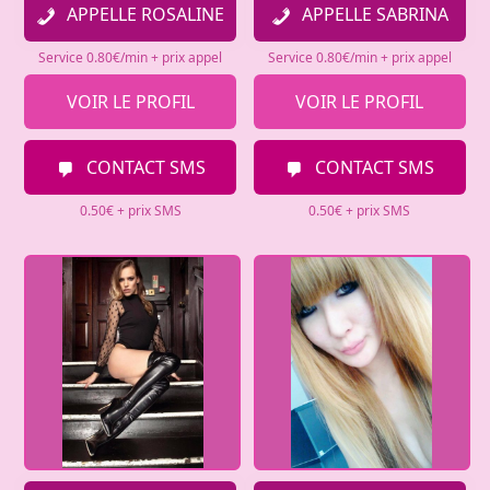
APPELLE ROSALINE
APPELLE SABRINA
Service 0.80€/min + prix appel
Service 0.80€/min + prix appel
VOIR LE PROFIL
VOIR LE PROFIL
CONTACT SMS
CONTACT SMS
0.50€ + prix SMS
0.50€ + prix SMS