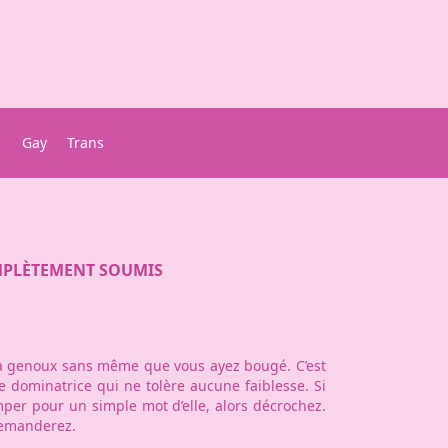
Gay
Trans
MPLÈTEMENT SOUMIS
 à genoux sans même que vous ayez bougé. C’est
e dominatrice qui ne tolère aucune faiblesse. Si
er pour un simple mot d’elle, alors décrochez.
edemanderez.