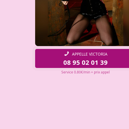
APPELLE VICTORIA
08 95 02 01 39
Service 0.80€/min + prix appel