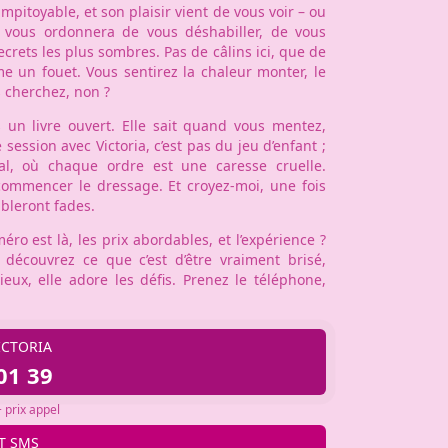
impitoyable, et son plaisir vient de vous voir – ou
le vous ordonnera de vous déshabiller, de vous
crets les plus sombres. Pas de câlins ici, que de
 un fouet. Vous sentirez la chaleur monter, le
s cherchez, non ?
 un livre ouvert. Elle sait quand vous mentez,
ession avec Victoria, c’est pas du jeu d’enfant ;
al, où chaque ordre est une caresse cruelle.
 commencer le dressage. Et croyez-moi, une fois
bleront fades.
o est là, les prix abordables, et l’expérience ?
t découvrez ce que c’est d’être vraiment brisé,
ieux, elle adore les défis. Prenez le téléphone,
ICTORIA
01 39
 prix appel
T SMS