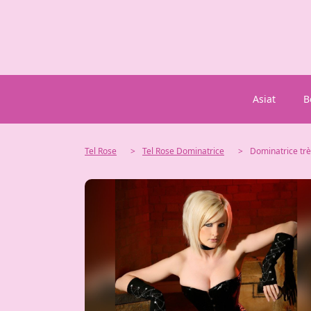
Asiat
B
Tel Rose
>
Tel Rose Dominatrice
>
Dominatrice tr