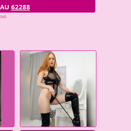
AU
62288
 SMS