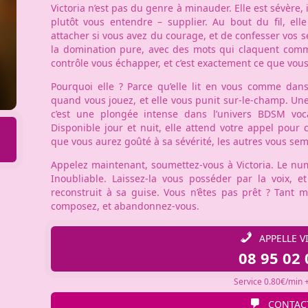
Victoria n’est pas du genre à minauder. Elle est sévère, 
plutôt vous entendre – supplier. Au bout du fil, el
attacher si vous avez du courage, et de confesser vos se
la domination pure, avec des mots qui claquent comme
contrôle vous échapper, et c’est exactement ce que vou
Pourquoi elle ? Parce qu’elle lit en vous comme dans
quand vous jouez, et elle vous punit sur-le-champ. Une s
c’est une plongée intense dans l’univers BDSM voc
Disponible jour et nuit, elle attend votre appel pour
que vous aurez goûté à sa sévérité, les autres vous sem
Appelez maintenant, soumettez-vous à Victoria. Le numér
Inoubliable. Laissez-la vous posséder par la voix, e
reconstruit à sa guise. Vous n’êtes pas prêt ? Tant m
composez, et abandonnez-vous.
APPELLE V
08 95 02 
Service 0.80€/min +
CONTAC