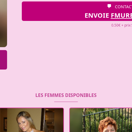
CONTAC
ENVOIE
FMUR
0.50€ + prix
LES FEMMES DISPONIBLES