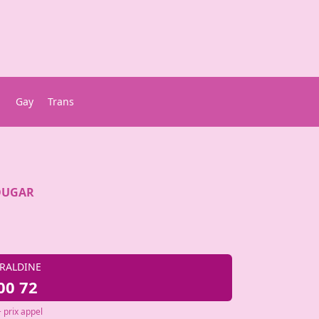
Gay
Trans
COUGAR
ERALDINE
00 72
 prix appel