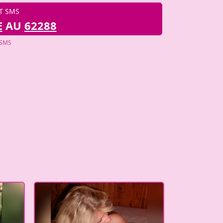
T SMS
E
AU
62288
 SMS