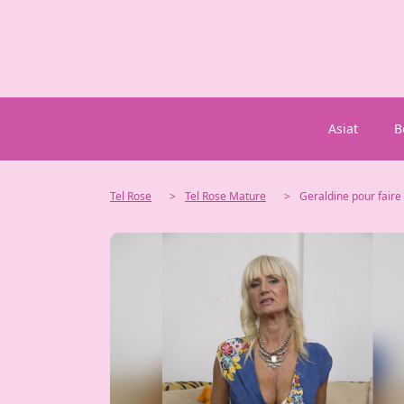
Asiat
B
Tel Rose
>
Tel Rose Mature
>
Geraldine pour faire