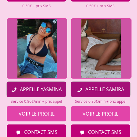
0.50€ + prix SMS
0.50€ + prix SMS
APPELLE YASMINA
APPELLE SAMIRA
Service 0.80€/min + prix appel
Service 0.80€/min + prix appel
VOIR LE PROFIL
VOIR LE PROFIL
CONTACT SMS
CONTACT SMS