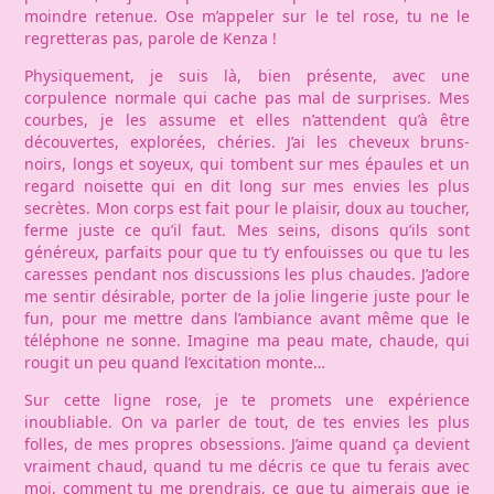
moindre retenue. Ose m’appeler sur le tel rose, tu ne le
regretteras pas, parole de Kenza !
Physiquement, je suis là, bien présente, avec une
corpulence normale qui cache pas mal de surprises. Mes
courbes, je les assume et elles n’attendent qu’à être
découvertes, explorées, chéries. J’ai les cheveux bruns-
noirs, longs et soyeux, qui tombent sur mes épaules et un
regard noisette qui en dit long sur mes envies les plus
secrètes. Mon corps est fait pour le plaisir, doux au toucher,
ferme juste ce qu’il faut. Mes seins, disons qu’ils sont
généreux, parfaits pour que tu t’y enfouisses ou que tu les
caresses pendant nos discussions les plus chaudes. J’adore
me sentir désirable, porter de la jolie lingerie juste pour le
fun, pour me mettre dans l’ambiance avant même que le
téléphone ne sonne. Imagine ma peau mate, chaude, qui
rougit un peu quand l’excitation monte…
Sur cette ligne rose, je te promets une expérience
inoubliable. On va parler de tout, de tes envies les plus
folles, de mes propres obsessions. J’aime quand ça devient
vraiment chaud, quand tu me décris ce que tu ferais avec
moi, comment tu me prendrais, ce que tu aimerais que je