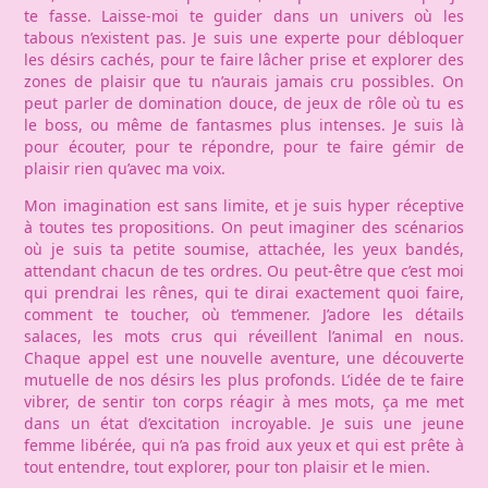
te fasse. Laisse-moi te guider dans un univers où les
tabous n’existent pas. Je suis une experte pour débloquer
les désirs cachés, pour te faire lâcher prise et explorer des
zones de plaisir que tu n’aurais jamais cru possibles. On
peut parler de domination douce, de jeux de rôle où tu es
le boss, ou même de fantasmes plus intenses. Je suis là
pour écouter, pour te répondre, pour te faire gémir de
plaisir rien qu’avec ma voix.
Mon imagination est sans limite, et je suis hyper réceptive
à toutes tes propositions. On peut imaginer des scénarios
où je suis ta petite soumise, attachée, les yeux bandés,
attendant chacun de tes ordres. Ou peut-être que c’est moi
qui prendrai les rênes, qui te dirai exactement quoi faire,
comment te toucher, où t’emmener. J’adore les détails
salaces, les mots crus qui réveillent l’animal en nous.
Chaque appel est une nouvelle aventure, une découverte
mutuelle de nos désirs les plus profonds. L’idée de te faire
vibrer, de sentir ton corps réagir à mes mots, ça me met
dans un état d’excitation incroyable. Je suis une jeune
femme libérée, qui n’a pas froid aux yeux et qui est prête à
tout entendre, tout explorer, pour ton plaisir et le mien.