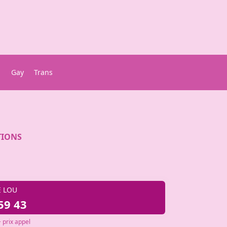
Gay
Trans
TIONS
E LOU
59 43
 prix appel