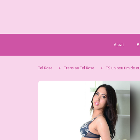
Asiat
B
Tel Rose
>
Trans au Tel Rose
>
TS un peu timide ou