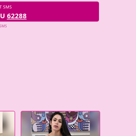
T SMS
AU
62288
 SMS